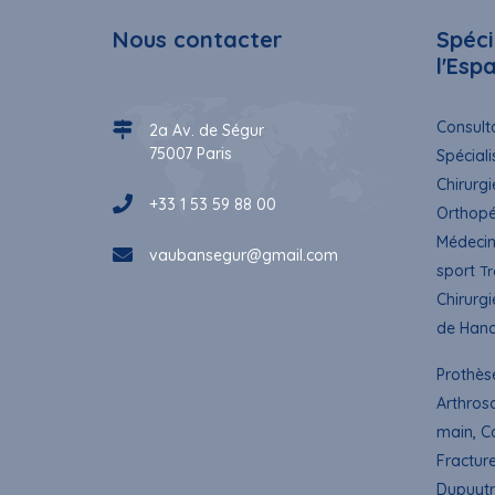
Nous contacter
Spéci
l'Esp
Consulta
2a Av. de Ségur
75007 Paris
Spéciali
Chirurgi
+33 1 53 59 88 00
Orthopé
Médecin
vaubansegur@gmail.com
sport
Tr
Chirurgi
de Hanc
Prothès
Arthros
main, C
Fractur
Dupuytr