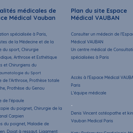
alités médicales de
Plan du site Espace
ace Médical Vauban
Médical VAUBAN
tion spécialisée à Paris,
Consulter un médecin de l'Espa
stes de la Médecine et de la
Médical VAUBAN
e du sport, Chirurgie
Un centre médical de Consultat
dique, Arthrose et Esthétique
spécialisées à Paris
s et Chirurgiens du
aumatologie du Sport
Accès à l'Espace Médical VAUB
e de l'Arthrose, Prothèse totale
Paris
he, Prothèse du Genou
L'équipe médicale
e de l'épaule
-
copie du poignet
, Chirurgie de la
Denis Vincent ostéopathe et kin
anal Carpien
Vauban Medical Paris
es du poignet, Maladie de
en, Doigt à ressaut,
Ligament