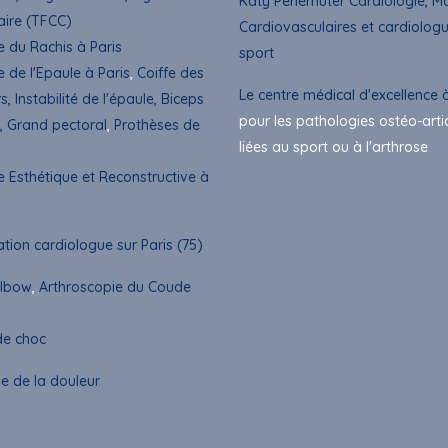
Katy Perlemuter Cardiologie, M
aire (TFCC)
Cardiovasculaires et cardiolog
e du Rachis à Paris
sport
e de l'Epaule à Paris
,
Coiffe des
Le centre médical d'excellence à
s, Instabilité de l'épaule, Biceps
pour les pathologies ostéo-arti
, Grand pectoral
,
Prothèses de
liées au sport ou à l'arthrose
e Esthétique et Reconstructive à
tion cardiologue sur Paris (75)
Elbow
,
Arthroscopie du Coude
e choc
e de la douleur