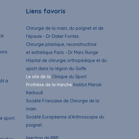
Liens favoris
Chirurgie de la main, du poignet et de
ce
l'épaule - Dr Didier Fontes
Chirurgie plastique, reconstructrice
ions
et esthétique Paris - Dr Marc Runge
Hôpital de chirurgie orthopédique et du
sport dans la région du Golfe
Le site de la
Clinique du Sport
AN à
Prothèse de la Hanche
Institut Marcel
Kerboull
Société Française de Chirurgie de la
main
Société Européenne d'Arthroscopie du
é sport
poignet
Injection de PRP