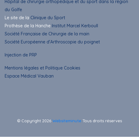
Hôpital de chirurgie orthopédique et du sport dans la région
du Golfe
Le site de la
Clinique du Sport
Prothèse de la Hanche
Institut Marcel Kerboull
Société Française de Chirurgie de la main
Société Européenne d'Arthroscopie du poignet
Injection de PRP
Mentions légales et Politique Cookies
Espace Médical Vauban
© Copyright
2026
Websiteminute
Tous droits réserves