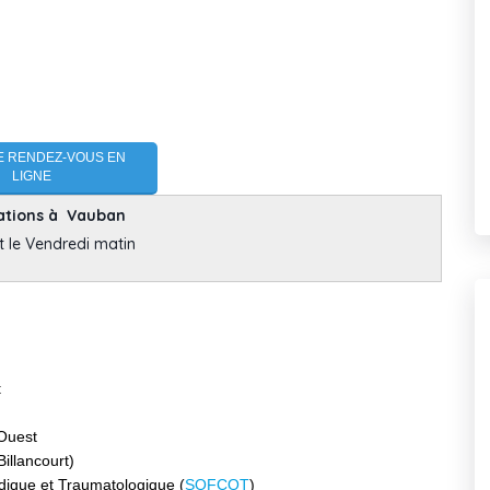
 RENDEZ-VOUS EN
LIGNE
ations à Vauban
t le Vendredi matin
t
 Ouest
illancourt)
dique et Traumatologique (
SOFCOT
)