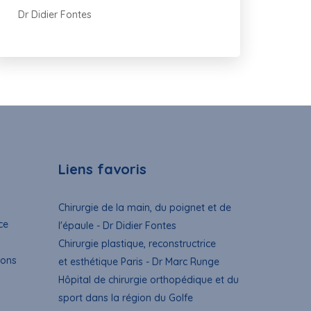
Dr Didier Fontes
Liens favoris
Chirurgie de la main, du poignet et de
ce
l'épaule - Dr Didier Fontes
Chirurgie plastique, reconstructrice
ions
et esthétique Paris - Dr Marc Runge
Hôpital de chirurgie orthopédique et du
sport dans la région du Golfe