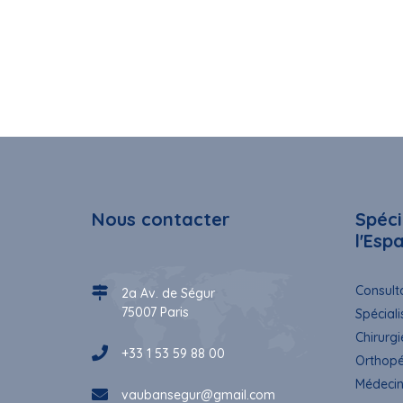
Nous contacter
Spéci
l'Esp
Consulta
2a Av. de Ségur
75007 Paris
Spéciali
Chirurgi
+33 1 53 59 88 00
Orthopé
Médecin
vaubansegur@gmail.com