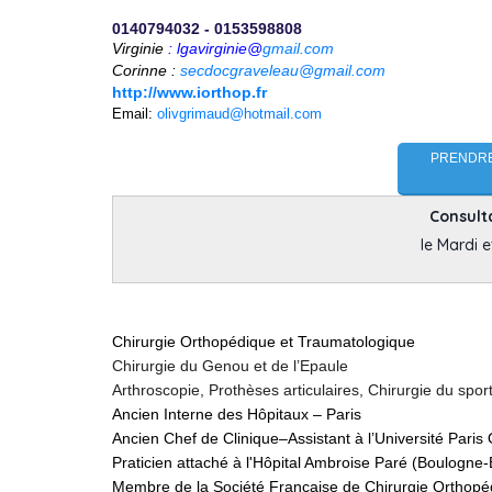
0140794032 - 0153598808
Virginie
: lgavirginie@
gmail.com
Corinne :
secdocgraveleau@gmail.com
http://www.iorthop.fr
Email:
olivgrimaud@hotmail.com
PRENDRE
Consult
le Mardi e
Chirurgie Orthopédique et Traumatologique
Chirurgie du Genou et de l’Epaule
Arthroscopie, Prothèses articulaires, Chirurgie du spor
Ancien Interne des Hôpitaux – Paris
Ancien Chef de Clinique–Assistant à l’Université Paris
Praticien attaché à l'Hôpital Ambroise Paré (Boulogne-B
Membre de la Société Française de Chirurgie Orthopé