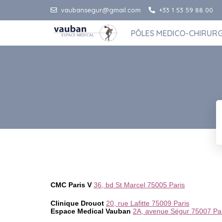
vaubansegur@gmail.com
+33 1 53 59 88 00
PÔLES MEDICO-CHIRUR
CMC Paris V
36, bd St Marcel 75005 Paris
Clinique Drouot
20, rue Lafitte 75009 Paris
Espace Medical Vauban
2A, avenue Ségur 75007 Pa