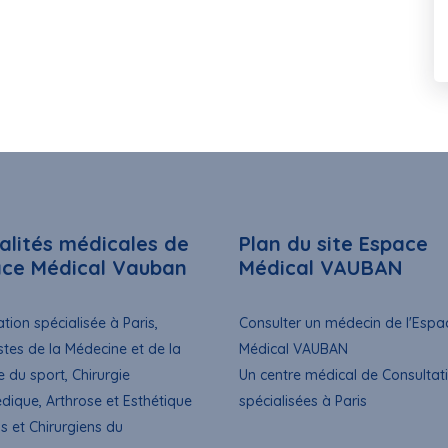
alités médicales de
Plan du site Espace
ace Médical Vauban
Médical VAUBAN
tion spécialisée à Paris,
Consulter un médecin de l'Espa
stes de la Médecine et de la
Médical VAUBAN
e du sport, Chirurgie
Un centre médical de Consultat
dique, Arthrose et Esthétique
spécialisées à Paris
s et Chirurgiens du