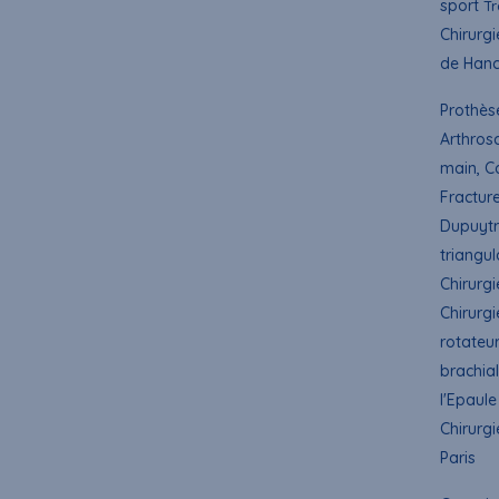
sport
Tr
Chirurgi
de Hanc
Prothès
Arthros
main, C
Fractur
Dupuytr
triangul
Chirurgi
Chirurgi
rotateur
brachial
l'Epaule
Chirurgi
Paris