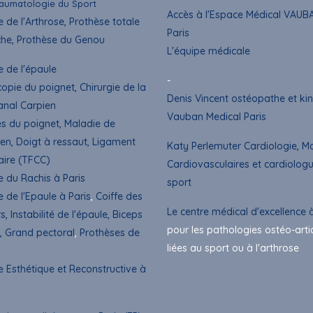
aumatologie du Sport
Accès à l'Espace Médical VAUB
e de l'Arthrose, Prothèse totale
Paris
he, Prothèse du Genou
L'équipe médicale
e de l'épaule
-
copie du poignet
, Chirurgie de la
Denis Vincent ostéopathe et kin
anal Carpien
Vauban Medical Paris
es du poignet, Maladie de
en, Doigt à ressaut,
Ligament
Katy Perlemuter Cardiologie, M
aire (TFCC)
Cardiovasculaires et cardiolog
e du Rachis à Paris
sport
e de l'Epaule à Paris
,
Coiffe des
Le centre médical d'excellence à
s, Instabilité de l'épaule, Biceps
pour les pathologies ostéo-arti
, Grand pectoral
,
Prothèses de
liées au sport ou à l'arthrose
e Esthétique et Reconstructive à