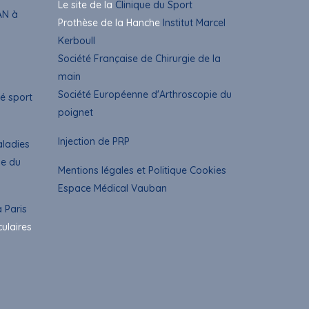
Le site de la
Clinique du Sport
AN à
Prothèse de la Hanche
Institut Marcel
Kerboull
Société Française de Chirurgie de la
main
Société Européenne d'Arthroscopie du
é sport
poignet
Injection de PRP
aladies
ue du
Mentions légales et Politique Cookies
Espace Médical Vauban
 Paris
culaires