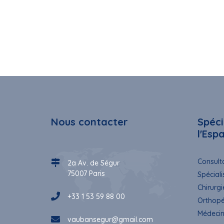
Nous contacter
Spéci
l'Esp
Consulta
2a Av. de Ségur
75007 Paris
Spéciali
Chirurgi
+33 1 53 59 88 00
Orthopé
Médecin
vaubansegur@gmail.com