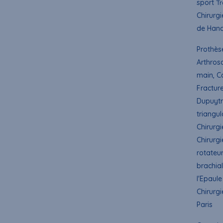
sport
Tr
Chirurgi
de Hanc
Prothès
Arthros
main, C
Fractur
Dupuytr
triangul
Chirurgi
Chirurgi
rotateur
brachial
l'Epaule
Chirurgi
Paris