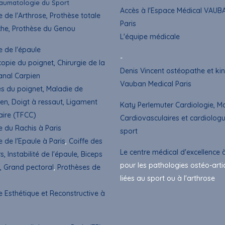
aumatologie du Sport
Accès à l'Espace Médical VAUB
e de l'Arthrose, Prothèse totale
Paris
he, Prothèse du Genou
L'équipe médicale
e de l'épaule
-
copie du poignet
, Chirurgie de la
Denis Vincent ostéopathe et kin
anal Carpien
Vauban Medical Paris
es du poignet, Maladie de
en, Doigt à ressaut,
Ligament
Katy Perlemuter Cardiologie, M
aire (TFCC)
Cardiovasculaires et cardiolog
e du Rachis à Paris
sport
e de l'Epaule à Paris
,
Coiffe des
Le centre médical d'excellence à
s, Instabilité de l'épaule, Biceps
pour les pathologies ostéo-arti
, Grand pectoral
,
Prothèses de
liées au sport ou à l'arthrose
e Esthétique et Reconstructive à