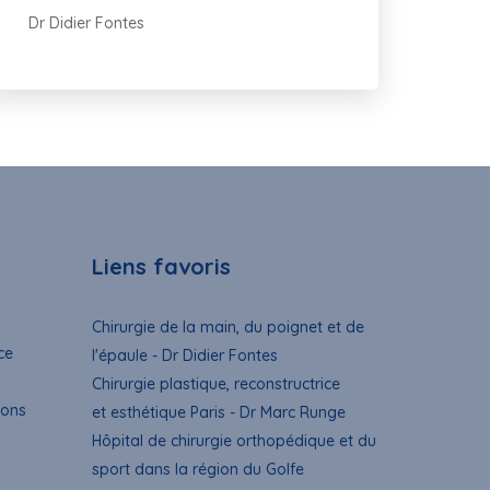
Dr Didier Fontes
Liens favoris
Chirurgie de la main, du poignet et de
ce
l'épaule - Dr Didier Fontes
Chirurgie plastique, reconstructrice
ions
et esthétique Paris - Dr Marc Runge
Hôpital de chirurgie orthopédique et du
sport dans la région du Golfe