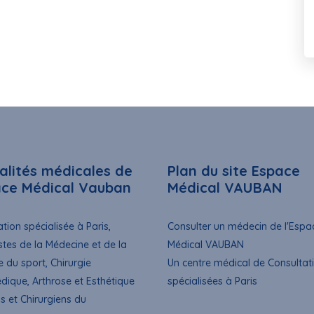
alités médicales de
Plan du site Espace
ace Médical Vauban
Médical VAUBAN
tion spécialisée à Paris,
Consulter un médecin de l'Espa
stes de la Médecine et de la
Médical VAUBAN
e du sport, Chirurgie
Un centre médical de Consultat
dique, Arthrose et Esthétique
spécialisées à Paris
s et Chirurgiens du