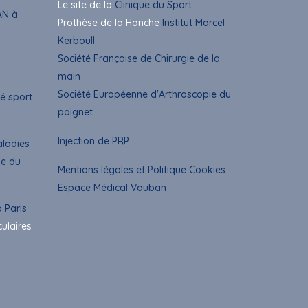
Le site de la
Clinique du Sport
AN à
Prothèse de la Hanche
Institut Marcel
Kerboull
Société Française de Chirurgie de la
main
Société Européenne d'Arthroscopie du
é sport
poignet
Injection de PRP
aladies
ue du
Mentions légales et Politique Cookies
Espace Médical Vauban
 Paris
culaires